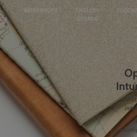
E
WORKSHOPS
ENGLISH
PODCA
EN
COURSE
Op
Intu
Wat 
jaart
H
persoonlij