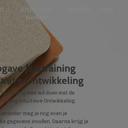
ST
SPIRITUELE
CONTACT
LOGIN
VIERING
gave Jaartraining
ïtieve Ontwikkeling
leuk dat jij mee wil doen met de
raining Intuïtieve Ontwikkeling.
ieronder mag je nog even je
ke gegevens invullen. Daarna krijg je