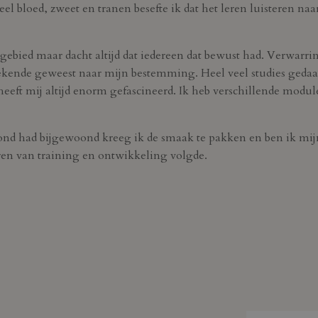
el bloed, zweet en tranen besefte ik dat het leren luisteren na
f gebied maar dacht altijd dat iedereen dat bewust had. Verwarri
oekende geweest naar mijn bestemming. Heel veel studies geda
eft mij altijd enorm gefascineerd. Ik heb verschillende modu
ond had bijgewoond kreeg ik de smaak te pakken en ben ik mijn i
en van training en ontwikkeling volgde.