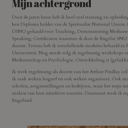
Mijn achtergrond
Door de jaren heen heb ik heel veel training en opleidin
ben Diploma
holder van de Spiritualist National Union
DSNU gehaald voor Teaching, Demonstrating Mediumsh
Speaking. Certificaten waarmee ik door de Engelse SNU 
docent. Tevens heb ik verschillende modules behaald in
Universiteit. Nog steeds volg ik regelmatig workshops e
Mediumschap en Psychologie. Ontwikkeling is (gelukkig
Ik werk regelmatig als docent van het Arthur Findlay co
ik vaak weken lesgeef en ook weken organiseer. Ook ma
scholen, zorginstellingen en bedrijven, waar het mijn mi
maken van hun intuïtieve essentie. Daarnaast werk ik reg
Engeland.