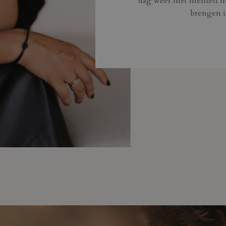
dag weer met mensen m
brengen in