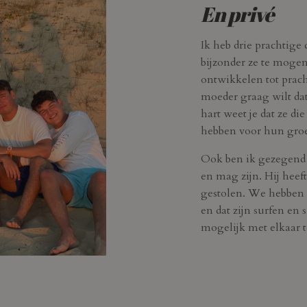
En privé
Ik heb drie prachtige 
bijzonder ze te moge
ontwikkelen tot prach
moeder graag wilt dat
hart weet je dat ze di
hebben voor hun groe
Ook ben ik gezegend 
en mag zijn. Hij heef
gestolen. We hebben 
en dat zijn surfen en
mogelijk met elkaar t