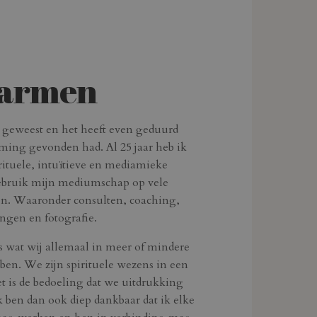
armen
d geweest en het heeft even geduurd
ming gevonden had. Al 25 jaar heb ik
irituele, intuïtieve en mediamieke
ebruik mijn mediumschap op vele
en. Waaronder consulten, coaching,
ingen en fotografie.
s wat wij allemaal in meer of mindere
ben. We zijn spirituele wezens in een
t is de bedoeling dat we uitdrukking
k ben dan ook diep dankbaar dat ik elke