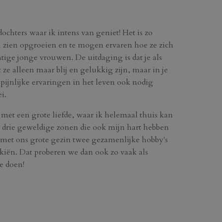
dochters waar ik intens van geniet! Het is zo
n zien opgroeien en te mogen ervaren hoe ze zich
tige jonge vrouwen. De uitdaging is dat je als
 ze alleen maar blij en gelukkig zijn, maar in je
e pijnlijke ervaringen in het leven ook nodig
i.
met een grote liefde, waar ik helemaal thuis kan
t drie geweldige zonen die ook mijn hart hebben
met ons grote gezin twee gezamenlijke hobby's
 skiën. Dat proberen we dan ook zo vaak als
e doen!