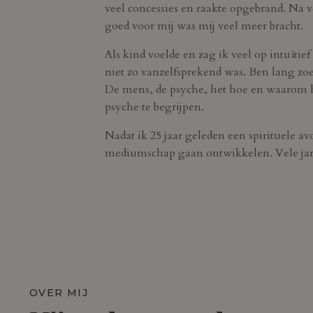
veel concessies en raakte opgebrand. Na ve
goed voor mij was mij veel meer bracht.
Als kind voelde en zag ik veel op intuïtie
niet zo vanzelfsprekend was. Ben lang z
De mens, de psyche, het hoe en waarom he
psyche te begrijpen.
Nadat ik 25 jaar geleden een spirituele av
mediumschap gaan ontwikkelen. Vele jar
OVER MIJ