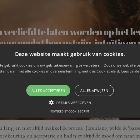
 verliefd te laten worden op het le
maar omdat bewustzijn, intuïtie en
 te zien van alles wat je onderweg 
Deze website maakt gebruik van cookies.
te gebruikt cookies om uw gebruikerservaring te verbeteren. Door onze website te
stemt u in met alle cookies in overeenstemming met ons Cookiebeleid.
Lees verde
ALLES ACCEPTEREN
ALLES AFWIJZEN
DETAILS WEERGEVEN
POWERED BY COOKIE-SCRIPT
 lang en niet altijd makkelijk proces. Jarenlang wilde ik 'pass
oedkeuring en acceptatie en had niet altijd de moed om naar m'n