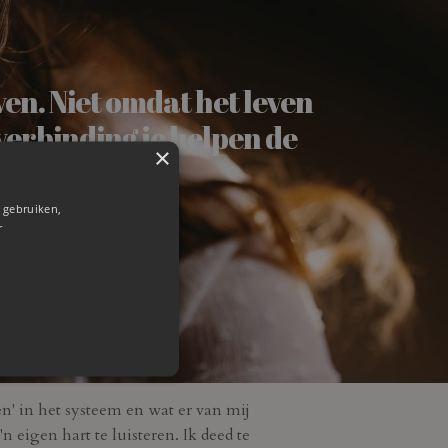
ven. Niet omdat het leven
 verbinding je helpen de
×
tegenkomt.
 gebruiken,
r
en' in het systeem en wat er van mij
 eigen hart te luisteren. Ik deed te