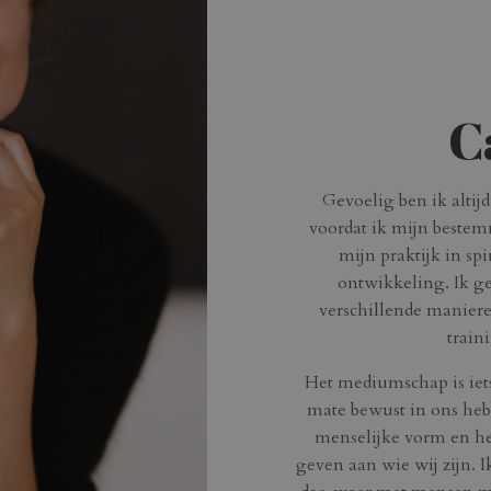
C
Gevoelig ben ik altij
voordat ik mijn bestem
mijn praktijk in sp
ontwikkeling. Ik g
verschillende manier
train
Het mediumschap is iet
mate bewust in ons heb
menselijke vorm en he
geven aan wie wij zijn. I