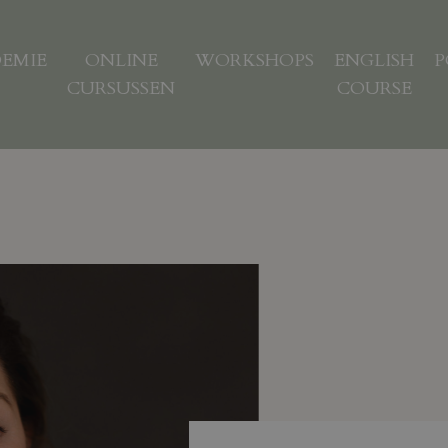
EMIE
ONLINE
WORKSHOPS
ENGLISH
P
CURSUSSEN
COURSE