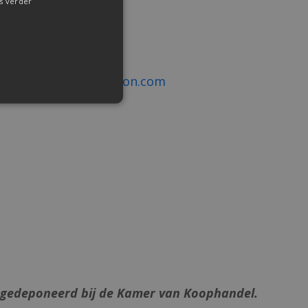
s verder
en.
:
info@soulandintuition.com
ns gedeponeerd bij de Kamer van Koophandel.