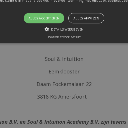
en, stemt u in met alle cookies in overeenstemming met ons Cookiebeleid.
Lee
Algemene Vorwaarden
ALLES ACCEPTEREN
ALLES AFWIJZEN
eronder kun je de algemene voorwaarden download
DETAILS WEERGEVEN
de algemene vorwaarden, stuur dan een mailtje naar
POWERED BY COOKIE-SCRIPT
Soul & Intuition
Eemklooster
Daam Fockemalaan 22
3818 KG Amersfoort
on B.V. en Soul & Intuition Academy B.V. zijn teve