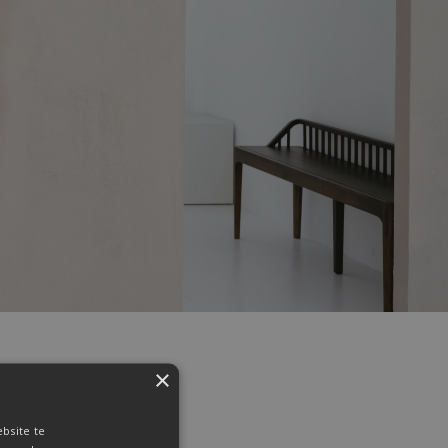
×
bsite te