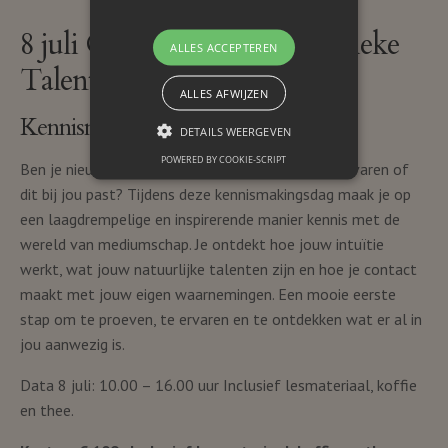
8 juli Ontdek Jouw Mediamieke
ALLES ACCEPTEREN
Talent
ALLES AFWIJZEN
Kennismaken met Mediumschap
DETAILS WEERGEVEN
POWERED BY COOKIE-SCRIPT
Ben je nieuwsgierig naar mediumschap en wil je ervaren of
dit bij jou past? Tijdens deze kennismakingsdag maak je op
een laagdrempelige en inspirerende manier kennis met de
wereld van mediumschap. Je ontdekt hoe jouw intuïtie
werkt, wat jouw natuurlijke talenten zijn en hoe je contact
maakt met jouw eigen waarnemingen. Een mooie eerste
stap om te proeven, te ervaren en te ontdekken wat er al in
jou aanwezig is.
Data 8 juli: 10.00 – 16.00 uur Inclusief lesmateriaal, koffie
en thee.